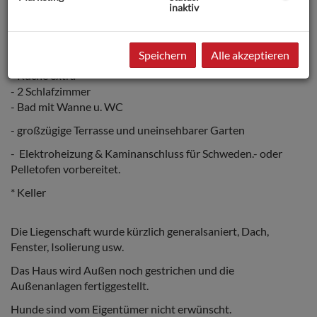
inaktiv
* ca. 67 Wohnfläche ebenerdig
- großzügiges Wohn-Esszimmer mit Zugang zu Terrasse &
Speichern
Alle akzeptieren
Garten
- Küche extra
- 2 Schlafzimmer
- Bad mit Wanne u. WC
- großzügige Terrasse und uneinsehbarer Garten
- Elektroheizung & Kaminanschluss für Schweden.- oder
Pelletofen vorbereitet.
* Keller
Die Liegenschaft wurde kürzlich generalsaniert, Dach,
Fenster, Isolierung usw.
Das Haus wird Außen noch gestrichen und die
Außenanlagen fertiggestellt.
Hunde sind vom Eigentümer nicht erwünscht.