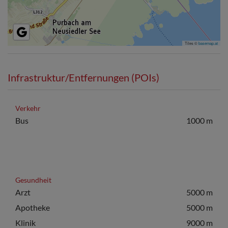
Tiles ©
basemap.at
Infrastruktur/Entfernungen (POIs)
Verkehr
Bus
1000 m
Gesundheit
Arzt
5000 m
Apotheke
5000 m
Klinik
9000 m