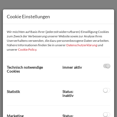
Cookie Einstellungen
Wir möchten auf Basis Ihrer (jederzeit widerrufbaren) Einwilligung Cookies
zum Zweck der Verbesserung unserer Website sowie zur Analyse Ihres
Userverhaltens verwenden, die dazu personenbezogene Daten verarbeiten.
Nähere Informationen finden Sie in unserer
Datenschutzerklärung
und
unserer
Cookie Policy
.
Technisch notwendige
immer aktiv
Cookies
Statistik
Status:
inaktiv
Beschreibung
Generalsaniertes Eck-Reihenhaus in Ruhelage in
Breitenbrunn zu vermieten
Marketing
Status: