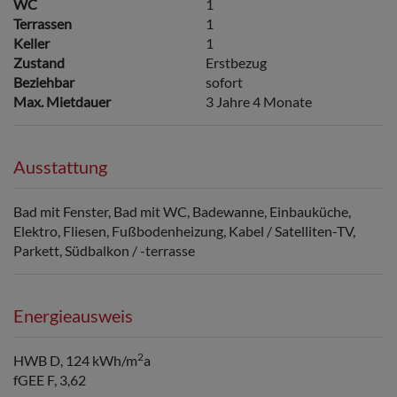
WC
1
Terrassen
1
Keller
1
Zustand
Erstbezug
Beziehbar
sofort
Max. Mietdauer
3 Jahre 4 Monate
Ausstattung
Bad mit Fenster
Bad mit WC
Badewanne
Einbauküche
Elektro
Fliesen
Fußbodenheizung
Kabel / Satelliten-TV
Parkett
Südbalkon / -terrasse
Energieausweis
2
HWB
D, 124 kWh/m
a
fGEE
F, 3,62