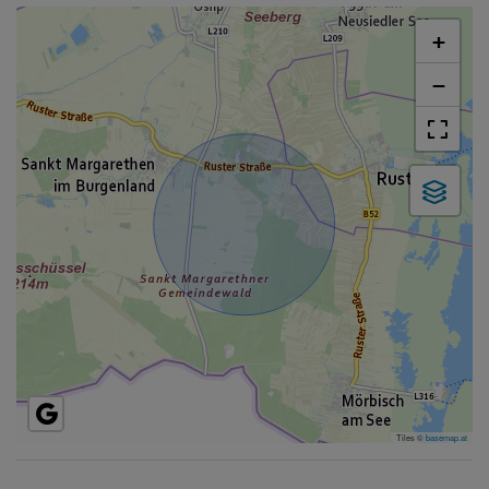
+
−
Tiles ©
basemap.at