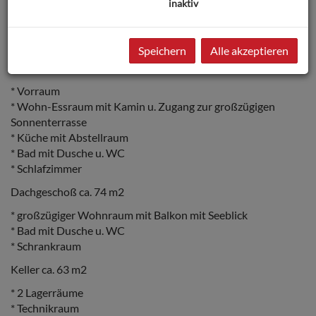
inaktiv
1998 generalsaniert.
ca. 155 m2 Wohnfläche auf 2 Ebenen zzgl. 63 m2 Keller
Speichern
Alle akzeptieren
Erdgeschoß ca. 81 m2
* Vorraum
* Wohn-Essraum mit Kamin u. Zugang zur großzügigen
Sonnenterrasse
* Küche mit Abstellraum
* Bad mit Dusche u. WC
* Schlafzimmer
Dachgeschoß ca. 74 m2
* großzügiger Wohnraum mit Balkon mit Seeblick
* Bad mit Dusche u. WC
* Schrankraum
Keller ca. 63 m2
* 2 Lagerräume
* Technikraum