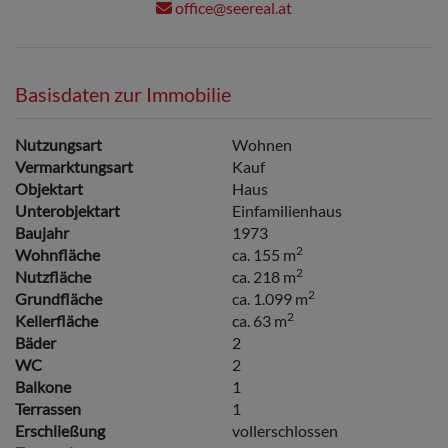
office@seereal.at
Basisdaten zur Immobilie
Nutzungsart
Wohnen
Vermarktungsart
Kauf
Objektart
Haus
Unterobjektart
Einfamilienhaus
Baujahr
1973
2
Wohnfläche
ca. 155 m
2
Nutzfläche
ca. 218 m
2
Grundfläche
ca. 1.099 m
2
Kellerfläche
ca. 63 m
Bäder
2
WC
2
Balkone
1
Terrassen
1
Erschließung
vollerschlossen