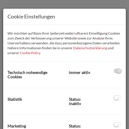
Cookie Einstellungen
Wir möchten auf Basis Ihrer (jederzeit widerrufbaren) Einwilligung Cookies
zum Zweck der Verbesserung unserer Website sowie zur Analyse Ihres
Userverhaltens verwenden, die dazu personenbezogene Daten verarbeiten.
Nähere Informationen finden Sie in unserer
Datenschutzerklärung
und
unserer
Cookie Policy
.
Technisch notwendige
immer aktiv
Cookies
Statistik
Status:
inaktiv
Beschreibung
Gepflegtes Einfamilienhaus mit teilw. Seeblick in St.
Marketing
Status:
Margarethen am Berg