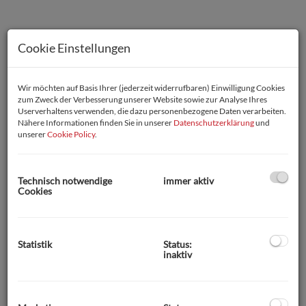
Cookie Einstellungen
Wir möchten auf Basis Ihrer (jederzeit widerrufbaren) Einwilligung Cookies
zum Zweck der Verbesserung unserer Website sowie zur Analyse Ihres
Userverhaltens verwenden, die dazu personenbezogene Daten verarbeiten.
Nähere Informationen finden Sie in unserer
Datenschutzerklärung
und
unserer
Cookie Policy
.
Technisch notwendige
immer aktiv
Cookies
Statistik
Status:
Beschreibung
inaktiv
Neuwertige Dachgeschoßwohung in zentraler Lage mit
herrlichem Seeblick zu vermieten.