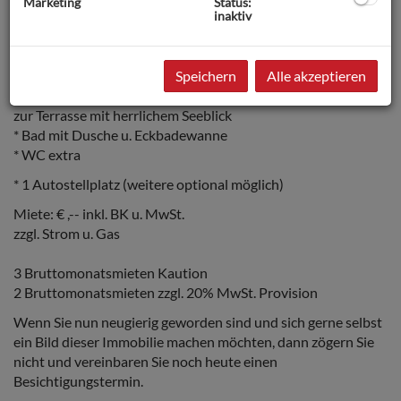
Marketing
Status:
inaktiv
ca. 105 m2 im 2. Stock ohne Lift
* zentraler Vorraum
* 2 Schlafzimmer
Speichern
Alle akzeptieren
* großzügiges Wohn-Esszimmer mit offner Küche u Zugang
zur Terrasse mit herrlichem Seeblick
* Bad mit Dusche u. Eckbadewanne
* WC extra
* 1 Autostellplatz (weitere optional möglich)
Miete: € ,-- inkl. BK u. MwSt.
zzgl. Strom u. Gas
3 Bruttomonatsmieten Kaution
2 Bruttomonatsmieten zzgl. 20% MwSt. Provision
Wenn Sie nun neugierig geworden sind und sich gerne selbst
ein Bild dieser Immobilie machen möchten, dann zögern Sie
nicht und vereinbaren Sie noch heute einen
Besichtigungstermin.