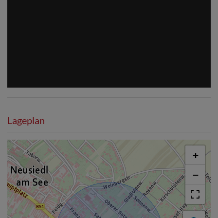
Lageplan
+
−