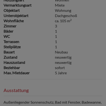
Vermarktungsart
Miete
Objektart
Wohnung
Unterobjektart
Dachgeschoß
2
Wohnfläche
ca. 105 m
Zimmer
3
Bäder
1
WC
1
Terrassen
1
Stellplätze
1
Bauart
Neubau
Zustand
neuwertig
Hauszustand
neuwertig
Beziehbar
sofort
Max. Mietdauer
5 Jahre
Ausstattung
Außenliegender Sonnenschutz
Bad mit Fenster
Badewanne