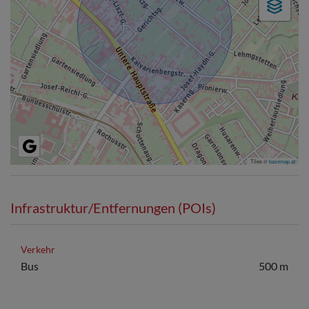
Tiles ©
basemap.at
Infrastruktur/Entfernungen (POIs)
Verkehr
Bus
500 m