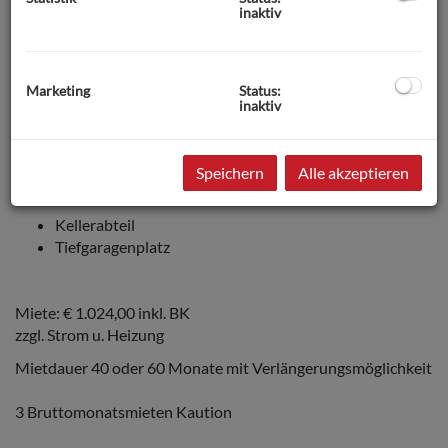
inaktiv
ca. 60 m2 Wohnfläche - Erdgeschoß
Vorraum
Wohnzimmer- Esszimmer mit offener Küche
Marketing
Status:
Bad mit Badewanne
inaktiv
WC extra
1 Zimmer
Abstellraum
Speichern
Alle akzeptieren
Kellerabteil
Tiefgaragenplatz
Miete: € 1.024,00 inkl. BK
zzgl. Strom u. Heizung
Mietdauer 40 oder 60 Monate mit Verlängerungsmöglichkeit
3 Bruttomonatsmieten Kaution