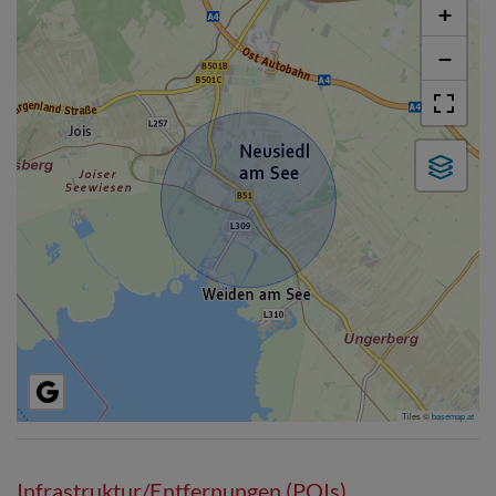
+
−
Tiles ©
basemap.at
Infrastruktur/Entfernungen (POIs)