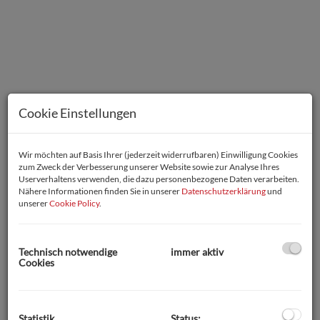
Cookie Einstellungen
Wir möchten auf Basis Ihrer (jederzeit widerrufbaren) Einwilligung Cookies
zum Zweck der Verbesserung unserer Website sowie zur Analyse Ihres
Userverhaltens verwenden, die dazu personenbezogene Daten verarbeiten.
Nähere Informationen finden Sie in unserer
Datenschutzerklärung
und
unserer
Cookie Policy
.
Beschreibung
Technisch notwendige
immer aktiv
Cookies
Mietwohnung in Neusiedl am See in Seenähe u.
Bahnhofsnähe
Statistik
Status: