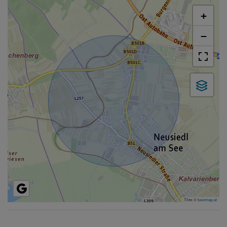
+
−
Tiles ©
basemap.at