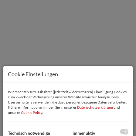
Cookie Einstellungen
Wir möchten auf Basis Ihrer (jederzeit widerrufbaren) Einwilligung Cookies
zum Zweck der Verbesserung unserer Website sowie zur Analyse Ihres
Userverhaltens verwenden, die dazu personenbezogene Daten verarbeiten.
Nähere Informationen finden Sie in unserer
Datenschutzerklärung
und
Beschreibung
unserer
Cookie Policy
.
GRUNDSTÜCK 3 + 4
Technisch notwendige
immer aktiv