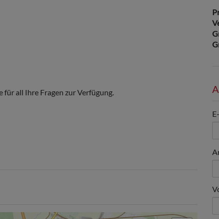
Pr
V
G
G
A
für all Ihre Fragen zur Verfügung.
E
A
V