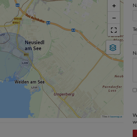
+
N
−
T
N
W
Tiles ©
basemap.at
w