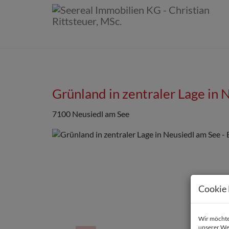
Grünland in zentraler Lage in 
7100 Neusiedl am See
Cookie 
Wir möchten
unserer We