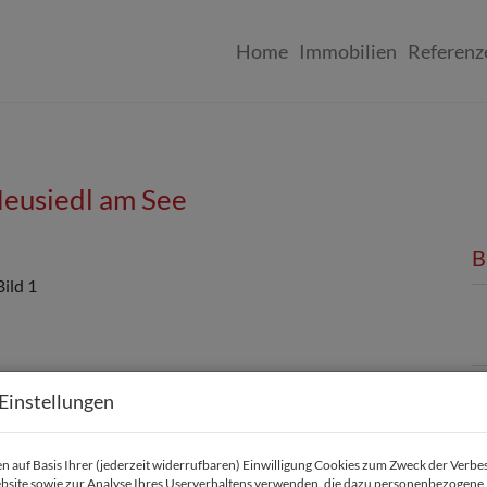
Home
Immobilien
Referenz
Neusiedl am See
B
Einstellungen
K
 auf Basis Ihrer (jederzeit widerrufbaren) Einwilligung Cookies zum Zweck der Verb
bsite sowie zur Analyse Ihres Userverhaltens verwenden, die dazu personenbezogene