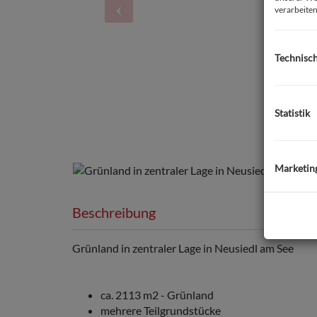
verarbeiten
Technisc
Statistik
Marketin
Beschreibung
Grünland in zentraler Lage in Neusiedl am See
ca. 2113 m2 - Grünland
mehrere Teilgrundstücke