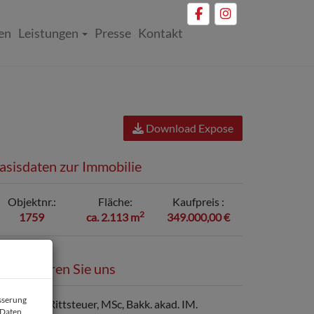
en
Leistungen
Presse
Kontakt
Download Expose
asisdaten zur Immobilie
Objektnr.
Fläche
Kaufpreis
2
1759
ca. 2.113 m
349.000,00 €
ontaktieren Sie uns
esserung
 Daten