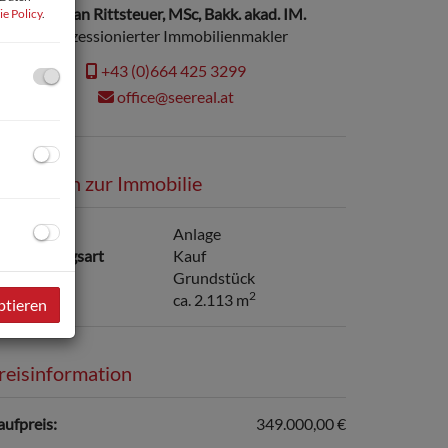
Christian Rittsteuer, MSc, Bakk. akad. IM.
e Policy
.
konzessionierter Immobilienmakler
+43 (0)664 425 3299
office@seereal.at
asisdaten zur Immobilie
utzungsart
Anlage
ermarktungsart
Kauf
bjektart
Grundstück
2
rundfläche
ca. 2.113 m
ptieren
reisinformation
aufpreis:
349.000,00 €