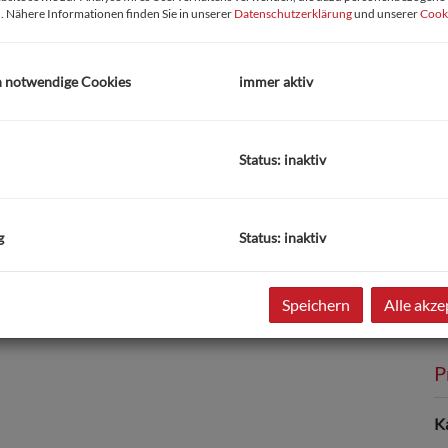
. Nähere Informationen finden Sie in unserer
Datenschutzerklärung
und unserer
Cooki
h notwendige Cookies
immer aktiv
Status: inaktiv
B
N
g
Status: inaktiv
V
O
G
Speichern
Alle akze
P
K