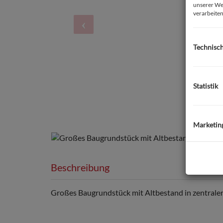
unserer We
verarbeiten
Technisc
Statistik
Marketin
Beschreibung
Großes Baugrundstück mit Altbestand in zentraler 