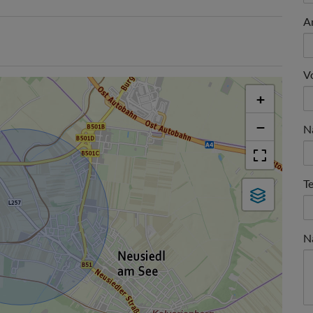
A
V
+
−
N
T
N