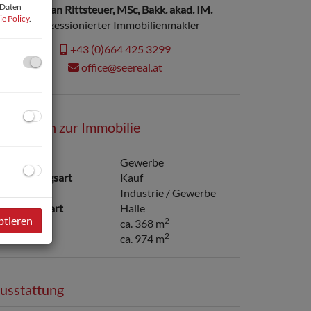
 Daten
Christian Rittsteuer, MSc, Bakk. akad. IM.
e Policy
.
konzessionierter Immobilienmakler
+43 (0)664 425 3299
office@seereal.at
asisdaten zur Immobilie
utzungsart
Gewerbe
ermarktungsart
Kauf
bjektart
Industrie / Gewerbe
nterobjektart
Halle
ptieren
2
utzfläche
ca. 368 m
2
rundfläche
ca. 974 m
usstattung