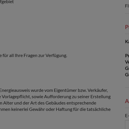
fgebiet
Fl
P
K
für all Ihre Fragen zur Verfügung.
Pr
V
G
G
Energieausweis wurde vom Eigentümer bzw. Verkäufer,
 Vorlagepflicht, sowie Aufforderung zu seiner Erstellung
A
dem Alter und der Art des Gebäudes entsprechende
hmen keinerlei Gewähr oder Haftung für die tatsächliche
E