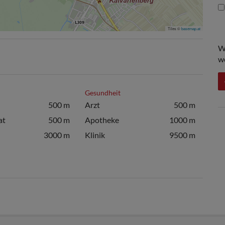
Tiles ©
basemap.at
W
w
Gesundheit
500 m
Arzt
500 m
at
500 m
Apotheke
1000 m
3000 m
Klinik
9500 m