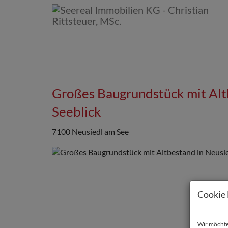
Großes Baugrundstück mit Alt
Seeblick
7100 Neusiedl am See
Cookie 
Wir möchten