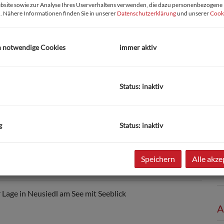
bsite sowie zur Analyse Ihres Userverhaltens verwenden, die dazu personenbezogene
. Nähere Informationen finden Sie in unserer
Datenschutzerklärung
und unserer
Cooki
h notwendige Cookies
immer aktiv
Status: inaktiv
B
N
g
Status: inaktiv
V
O
U
Speichern
Alle akze
N
G
Lage in Neusiedl am See mit Seeblick
A