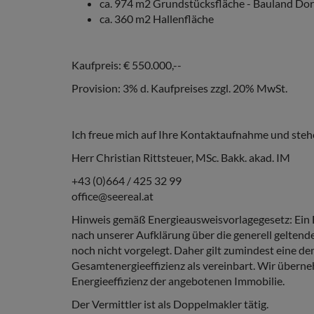
ca. 974 m2 Grundstücksfläche - Bauland Dor
ca. 360 m2 Hallenfläche
Kaufpreis: € 550.000,--
Provision: 3% d. Kaufpreises zzgl. 20% MwSt.
Ich freue mich auf Ihre Kontaktaufnahme und stehe 
Herr Christian Rittsteuer, MSc. Bakk. akad. IM
+43 (0)664 / 425 32 99
office@seereal.at
Hinweis gemäß Energieausweisvorlagegesetz: Ein 
nach unserer Aufklärung über die generell geltende
noch nicht vorgelegt. Daher gilt zumindest eine 
Gesamtenergieeffizienz als vereinbart. Wir überne
Energieeffizienz der angebotenen Immobilie.
Der Vermittler ist als Doppelmakler tätig.