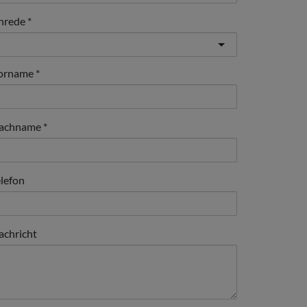
nrede
orname
achname
elefon
achricht