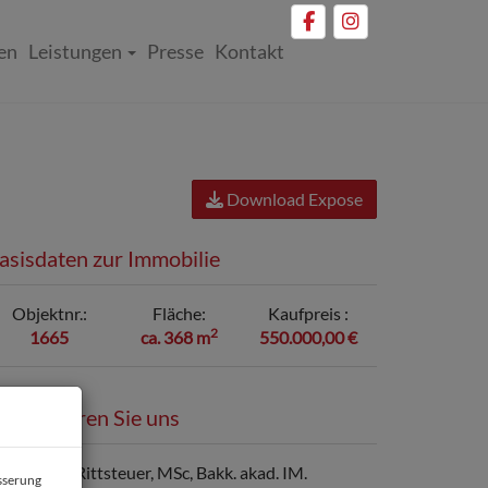
en
Leistungen
Presse
Kontakt
Download Expose
asisdaten zur Immobilie
Objektnr.
Fläche
Kaufpreis
2
1665
ca. 368 m
550.000,00 €
ontaktieren Sie uns
esserung